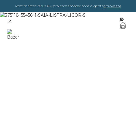
você merece 30% OFF pra comemorar com a gente
aproveita!
0