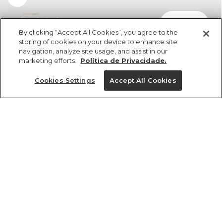
Saia Listra Licor
comprar
R$ 398,00
R$ 254,72
By clicking “Accept All Cookies”, you agree to the
storing of cookies on your device to enhance site
navigation, analyze site usage, and assist in our
marketing efforts.
Política de Privacidade.
Cookies Settings
Accept All Cookies
ref 375118_55456
Saia Listra Licor
Tamanhos
R$ 398,00
R$ 254,72
2x R$ 127,36 sem juros
G
GG
M
PP
P
tamanhos
1 un.
PP
P
M
G
GG
1 un.
Ver medidas da peça