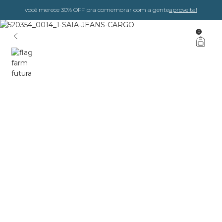
você merece 30% OFF pra comemorar com a gente
aproveita!
0