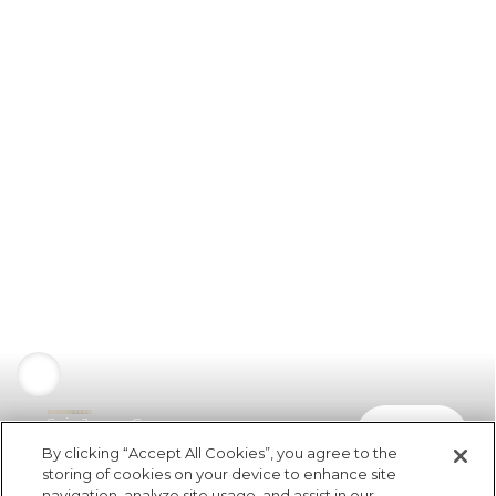
Saia Jeans Cargo
comprar
R$ 298,00
By clicking “Accept All Cookies”, you agree to the
storing of cookies on your device to enhance site
navigation, analyze site usage, and assist in our