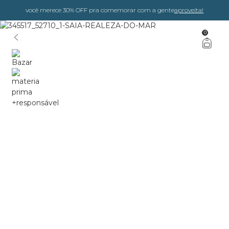
você merece 30% OFF pra comemorar com a gente
aproveita!
0