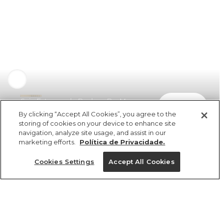
Saia Estampada Realeza Do Mar
comprar
R$ 479,00
R$ 253,87
By clicking “Accept All Cookies”, you agree to the
storing of cookies on your device to enhance site
navigation, analyze site usage, and assist in our
marketing efforts.
Política de Privacidade.
Cookies Settings
Accept All Cookies
ref 345517_52710
Saia Estampada
Realeza Do Mar
Tamanhos
Tamanhos
Tamanhos
Tamanhos