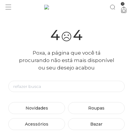
0
você merece 30% OFF pra comemorar com a gente
aproveita!
4
4
Poxa, a página que você tá
procurando não está mais disponível
ou seu desejo acabou
Novidades
Roupas
Acessórios
Bazar