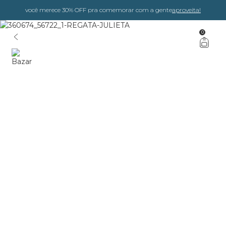
você merece 30% OFF pra comemorar com a gente
aproveita!
0