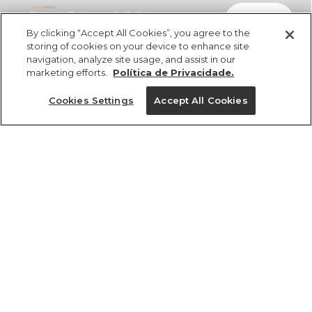
Regata Estampada Julieta
comprar
R$ 229,00
R$ 132,82
By clicking “Accept All Cookies”, you agree to the
storing of cookies on your device to enhance site
navigation, analyze site usage, and assist in our
marketing efforts.
Política de Privacidade.
Cookies Settings
Accept All Cookies
ref 360674_56722
Regata Estampada
Julieta
Tamanhos
R$ 229,00
R$ 132,82
G
GG
P
PP
M
tamanhos
1 un.
PP
P
M
G
GG
1 un.
Ver medidas da peça
Ver medidas da peça