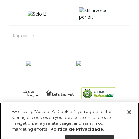
Mapa do site
site
ÓTIMO
seguro
By clicking “Accept All Cookies”, you agree to the
FARM RIO CIDADE MARAVILHOSA INDUSTRIA E COMERCIO DE
storing of cookies on your device to enhance site
ROUPAS SA. - Av Coronel Phidias Tavora 360, Blc 1 Armazém 1 -
navigation, analyze site usage, and assist in our
Pavuna - Rio de Janeiro - RJ - CEP: 21535-510. CNPJ: 09.611.669/0005-18
marketing efforts.
Política de Privacidade.
Ajuda?