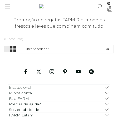
0
você merece 30% OFF pra comemorar com a gente
aproveita!
Promoção de regatas FARM Rio: modelos
frescos e leves que combinam com tudo
(0 produtos)
Filtrar e ordenar
Institucional
Minha conta
Fala FARM
Precisa de ajuda?
Sustentabilidade
FARM Latam