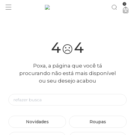
0
você merece 30% OFF pra comemorar com a gente
aproveita!
4
4
Poxa, a página que você tá
procurando não está mais disponível
ou seu desejo acabou
Novidades
Roupas