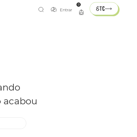
0
Entrar
rando
o acabou