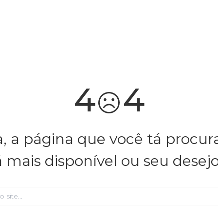
você merece 30% OFF pra comemorar com a gente
aproveita!
4
4
, a página que você tá procu
á mais disponível ou seu desej