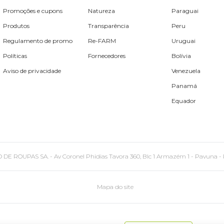
Promoções e cupons
Natureza
Paraguai
Produtos
Transparência
Peru
Regulamento de promo
Re-FARM
Uruguai
Políticas
Fornecedores
Bolívia
Aviso de privacidade
Venezuela
Panamá
Equador
PAS SA. - Av Coronel Phidias Tavora 360, Blc 1 Armazém 1 - Pavuna - Rio de
Mapa do site