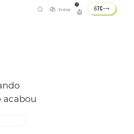
0
Entrar
rando
o acabou