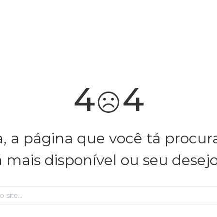
4
4
, a página que você tá procu
á mais disponível ou seu desej