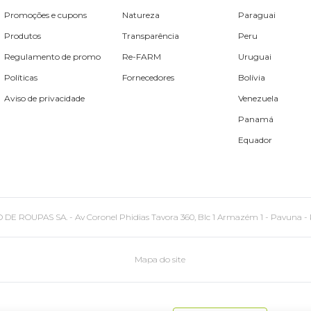
Promoções e cupons
Natureza
Paraguai
Produtos
Transparência
Peru
Regulamento de promo
Re-FARM
Uruguai
Políticas
Fornecedores
Bolívia
Aviso de privacidade
Venezuela
Panamá
Equador
PAS SA. - Av Coronel Phidias Tavora 360, Blc 1 Armazém 1 - Pavuna - Rio de
Mapa do site