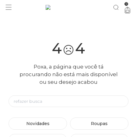
0
você merece 30% OFF pra comemorar com a gente
aproveita!
4
4
Poxa, a página que você tá
procurando não está mais disponível
ou seu desejo acabou
Novidades
Roupas