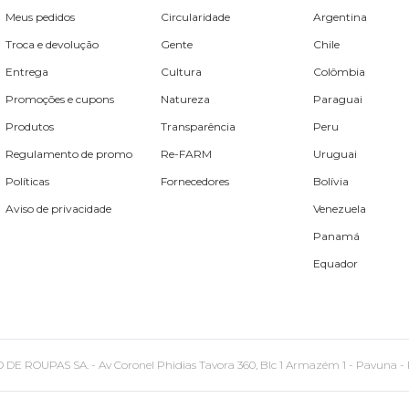
Meus pedidos
Circularidade
Argentina
Troca e devolução
Gente
Chile
Entrega
Cultura
Colômbia
Promoções e cupons
Natureza
Paraguai
Produtos
Transparência
Peru
Regulamento de promo
Re-FARM
Uruguai
Políticas
Fornecedores
Bolívia
Aviso de privacidade
Venezuela
Panamá
Equador
PAS SA. - Av Coronel Phidias Tavora 360, Blc 1 Armazém 1 - Pavuna - Rio de