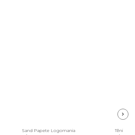
38
Sand Papete Logomania
Tênis Ave