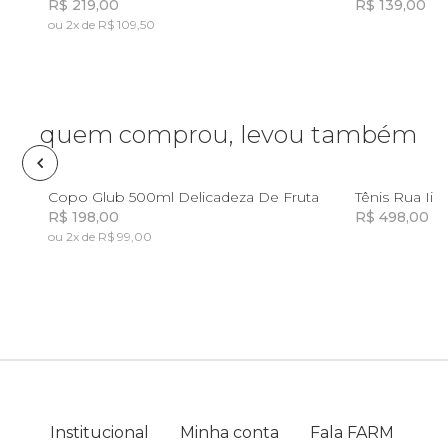
R$ 219,00
R$ 139,00
ou 2x de R$ 109,50
Lancheira
Incluir na mochila
Incluir na mochila
Lenço
quem comprou, levou também
Mala
U
Copo Glub 500ml Delicadeza De Fruta
Tênis Rua Ii
Meia
R$ 198,00
R$ 498,00
ou 2x de R$ 99,00
Incluir na mochila
Incluir na mochila
Necessaire
Óculos de sol
Pin e patch
Institucional
Minha conta
Fala FARM