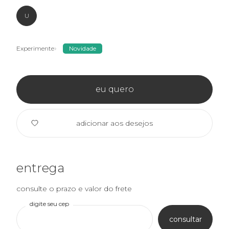
U
Experimente
Novidade
eu quero
adicionar aos desejos
entrega
consulte o prazo e valor do frete
digite seu cep
consultar