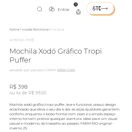
0
Entrar
home
moda feminina
me leva
ref 357402_0131
Mochila Xodó Gráfico Tropi
Puffer
saiba mais
vendido por parceiro FARM
R$ 398
ou 4x de R$ 99,50
mochila xodó gráfico tropi puffer. leve e funcional, possui design
acolchoado que eleva o seu dia a dia. as alças ajustáveis garantem
conforto, enquanto o bolso frontal com zíper e o amplo espaço
interno tornam prática qualquer aventura. ideal para um visual
casual e moderno, do trabalho ao passeio. FARM RIO original -
inverno 25.