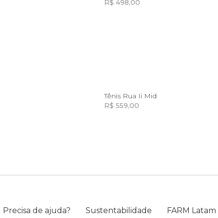
R$ 498,00
Incluir na mochila
Incluir na mochila
Incluir na mochila
37
37
Tênis Rua Ii Mid
R$ 559,00
Incluir na mochila
Incluir na mochila
Incluir na mochila
Incluir na mochila
Precisa de ajuda?
Sustentabilidade
FARM Latam