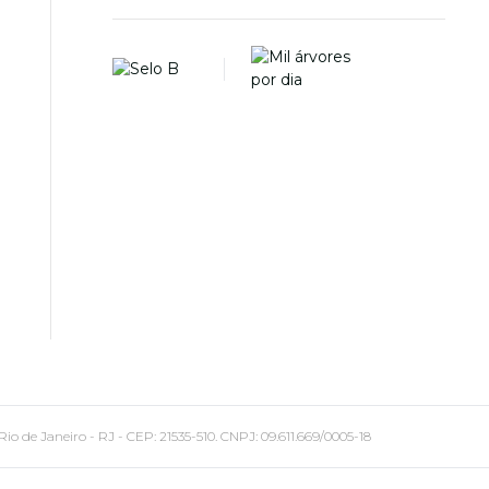
 Janeiro - RJ - CEP: 21535-510. CNPJ: 09.611.669/0005-18