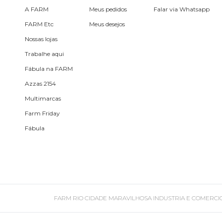
Planner
A FARM
Meus pedidos
Falar via Whatsapp
FARM Etc
Meus desejos
Pochete
Nossas lojas
Porta
Trabalhe aqui
incenso e
Fábula na FARM
incensário
Azzas 2154
Porta
isqueiro
Multimarcas
Farm Friday
Sabonete
Fábula
Skate
Sling
FARM RIO CIDADE MARAVILHOSA INDUSTRIA E COMERCIO DE ROU
Toalha