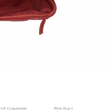
U
37
Amô Coqueirada
Tênis Rua Ii