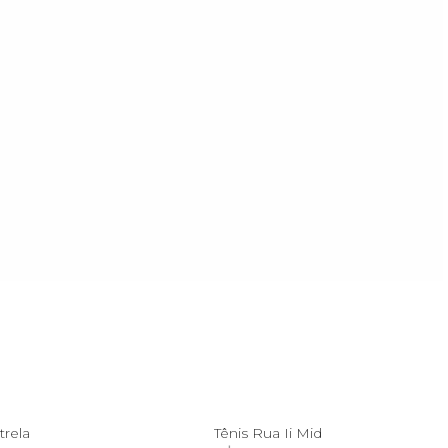
34
37
trela
Tênis Rua Ii Mid