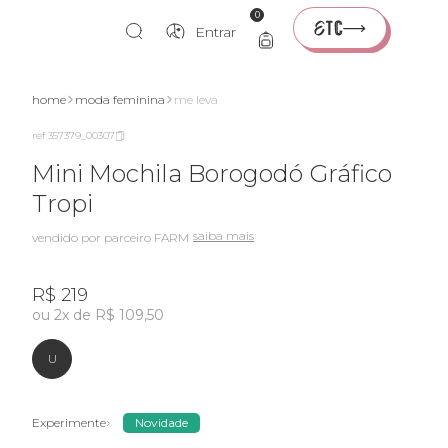
0
Entrar
home
moda feminina
me leva
ref 357379_00307
Mini Mochila Borogodó Gráfico
Tropi
saiba mais
vendido por parceiro FARM
R$ 219
ou 2x de R$ 109,50
U
Experimente
Novidade