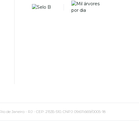
 Janeiro - RJ - CEP: 21535-510. CNPJ: 09.611.669/0005-18