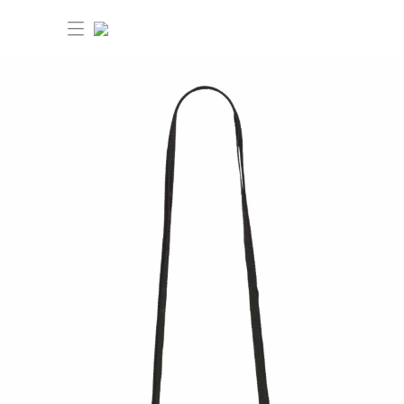
30% OFF ANIVERSÁRIO FARM
Novidades
Roupas
Novidades
Bazar
Roupas
Ver tudo
FARM Etc
Bazar