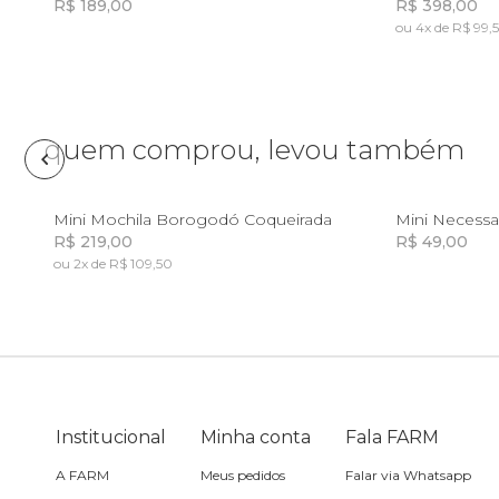
R$ 189,00
R$ 398,00
ou 4x de R$ 99,
Frescobol
Incluir na mochila
Incluir na mochila
Lancheira
quem comprou, levou também
Lenço
U
Mini Mochila Borogodó Coqueirada
Mini Necessa
Mala
R$ 219,00
R$ 49,00
ou 2x de R$ 109,50
Incluir na mochila
Incluir na mochila
Meia
Necessaire
Institucional
Óculos de sol
Minha conta
Fala FARM
A FARM
Meus pedidos
Falar via Whatsapp