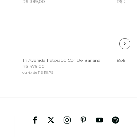
R$ 389,00
R$ 319,0
Incluir na mochila
34
35
36
37
38
39
Tn Avenida Tratorado Cor De Banana
Bolsa Zir
R$ 479,00
ou 4x de R$ 119,75
Incluir na mochila