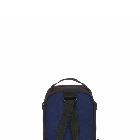
você merece 30% OFF pra comemorar com a gente
aproveita!