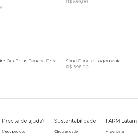
R$ 559,00
50
Incluir na mochila
Incluir na mochila
Incluir na mochila
Incluir na mochila
U
38
ire Ora Bolas Banana Flora
Sand Papete Logomania
R$ 398,00
Incluir na mochila
Incluir na mochila
Incluir na mochila
Incluir na mochila
Precisa de ajuda?
Sustentabilidade
FARM Latam
Meus pedidos
Circularidade
Argentina