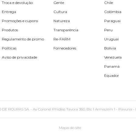
Troca e devolução
Gente
Chile
Entrega
Cultura
Colômbia
Promoções e cupons
Natureza
Paraguai
Produtos
Transparência
Peru
Regulamento de promo
Re-FARM
Uruguai
Políticas
Fornecedores
Bolívia
Aviso de privacidade
Venezuela
Panamá
Equador
PAS SA. - Av Coronel Phidias Tavora 360, Blc 1 Armazém 1 - Pavuna - Rio de
Mapa do site