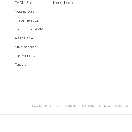
Pin e patch
FARM Etc
Meus desejos
Nossas lojas
Planner
Trabalhe aqui
Fábula na FARM
Pochete
Azzas 2154
Porta
Multimarcas
incenso e
Farm Friday
incensário
Fábula
Porta
isqueiro
Sabonete
FARM RIO CIDADE MARAVILHOSA INDUSTRIA E COMERCIO DE ROU
Skate
Sling