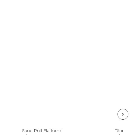
35
36
37
38
Sand Puff Flatform
Tênis Fer