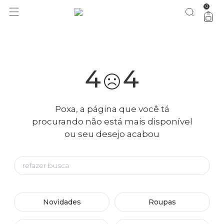
0
você merece 30% OFF pra comemorar com a gente
aproveita!
4
4
Poxa, a página que você tá
procurando não está mais disponível
ou seu desejo acabou
Novidades
Roupas