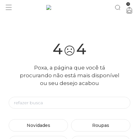
0
você merece 30% OFF pra comemorar com a gente
aproveita!
4
4
Poxa, a página que você tá
procurando não está mais disponível
ou seu desejo acabou
Novidades
Roupas