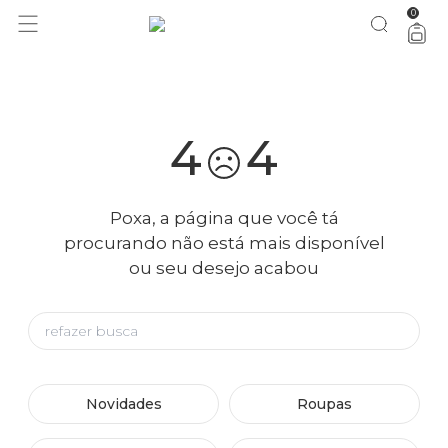
0
você merece 30% OFF pra comemorar com a gente
aproveita!
4
4
Poxa, a página que você tá
procurando não está mais disponível
ou seu desejo acabou
Novidades
Roupas