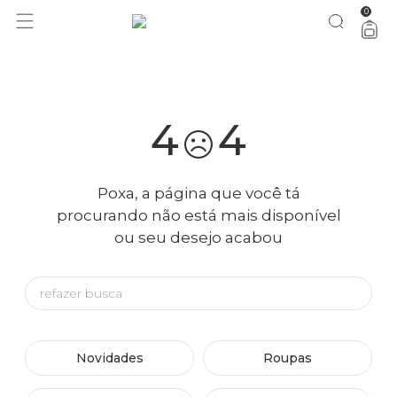
0
você merece 30% OFF pra comemorar com a gente
aproveita!
4
4
Poxa, a página que você tá
procurando não está mais disponível
ou seu desejo acabou
Novidades
Roupas