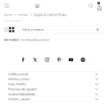
0
você merece 30% OFF pra comemorar com a gente
aproveita!
tops e calcinhas
Home
Linhas
(0 produtos)
Filtrar e ordenar
Ver todos
T-shirt
Body
Blusa
Short
Institucional
Minha conta
Fala FARM
Precisa de ajuda?
Sustentabilidade
FARM Latam