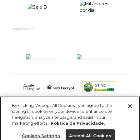
Mapa do site
site
ÓTIMO
seguro
By clicking “Accept All Cookies”, you agree to the
FARM RIO CIDADE MARAVILHOSA INDUSTRIA E COMERCIO DE
storing of cookies on your device to enhance site
ROUPAS SA. - Av Coronel Phidias Tavora 360, Blc 1 Armazém 1 -
navigation, analyze site usage, and assist in our
Pavuna - Rio de Janeiro - RJ - CEP: 21535-510. CNPJ: 09.611.669/0005-18
marketing efforts.
Política de Privacidade.
Ajuda?
Cookies Settings
Accept All Cookies