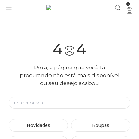
0
você merece 30% OFF pra comemorar com a gente
aproveita!
4
4
Poxa, a página que você tá
procurando não está mais disponível
ou seu desejo acabou
Novidades
Roupas