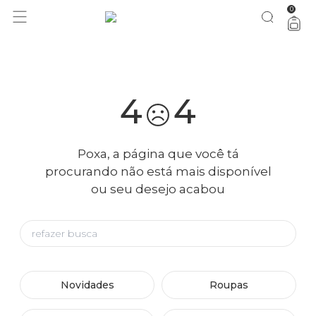
0
você merece 30% OFF pra comemorar com a gente
aproveita!
4
4
Poxa, a página que você tá
procurando não está mais disponível
ou seu desejo acabou
Novidades
Roupas