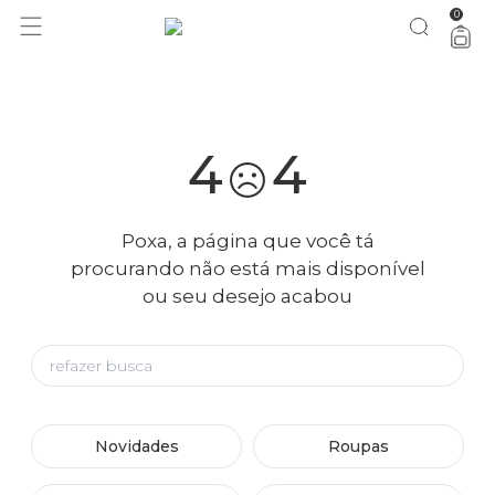
0
você merece 30% OFF pra comemorar com a gente
aproveita!
4
4
Poxa, a página que você tá
procurando não está mais disponível
ou seu desejo acabou
Novidades
Roupas