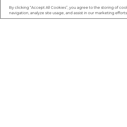
Canga
Casaco
Saia
By clicking “Accept All Cookies”, you agree to the storing of co
navigation, analyze site usage, and assist in our marketing efforts
Cartão postal
Fantasia
Calça
Carteira
Acessório
Casaco
Cooler
Jeans
Corda de
celular
Praia
Institucional
Minha conta
Fala FARM
Espelho de
A FARM
Meus pedidos
Falar via Whatsapp
bolsa
Acessório
FARM Etc
Meus desejos
Estojo
Nossas lojas
Trabalhe aqui
Fone e
Fábula na FARM
headphone