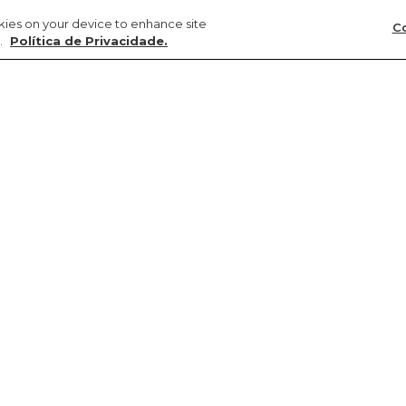
okies on your device to enhance site
Co
.
Política de Privacidade.
Precisa de ajuda?
Sustentabilidade
FARM Latam
Meus pedidos
Circularidade
Argentina
Troca e devolução
Gente
Chile
Entrega
Cultura
Colômbia
Promoções e cupons
Natureza
Paraguai
Produtos
Transparência
Peru