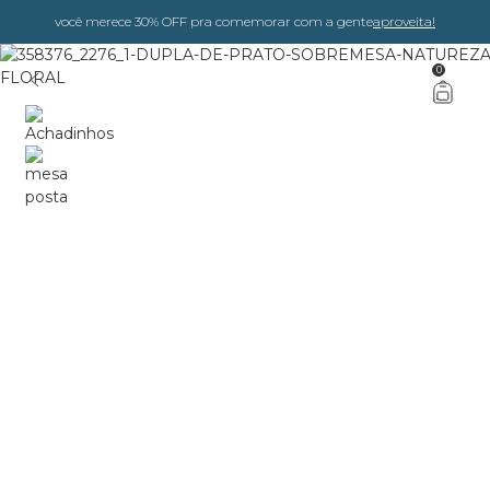
você merece 30% OFF pra comemorar com a gente
aproveita!
0