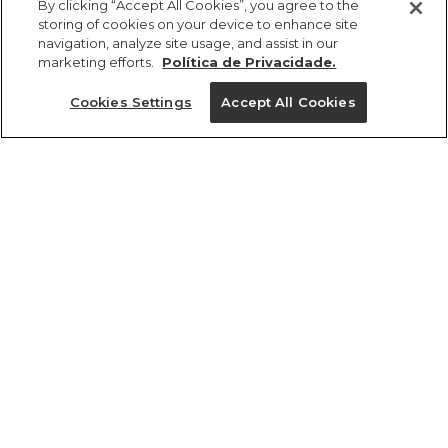
By clicking “Accept All Cookies”, you agree to the
R$ 169,00
R$ 118,30
storing of cookies on your device to enhance site
navigation, analyze site usage, and assist in our
marketing efforts.
Política de Privacidade.
Cookies Settings
Accept All Cookies
ref 358376_2276
Dupla De Prato
Sobremesa Natureza
Tamanhos
Floral
R$ 169,00
R$ 118,30
U
25%OFF no app, cupom: VEMPROAPP
1 un.
1 un.
Ver medidas da peça
tamanhos
U