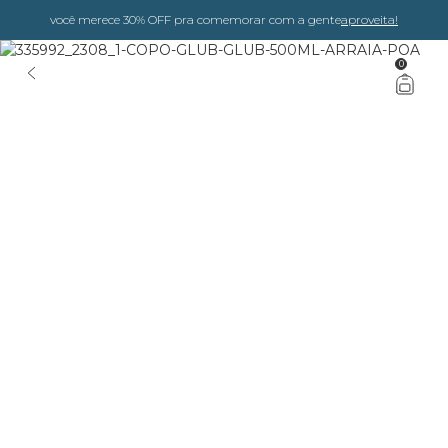
você merece 30% OFF pra comemorar com a gente
aproveita!
0