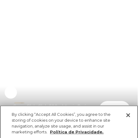
Copo Glub Glub 500ml Arraia Poá
comprar
R$ 189,00
By clicking “Accept All Cookies”, you agree to the
storing of cookies on your device to enhance site
navigation, analyze site usage, and assist in our
marketing efforts.
Política de Privacidade.