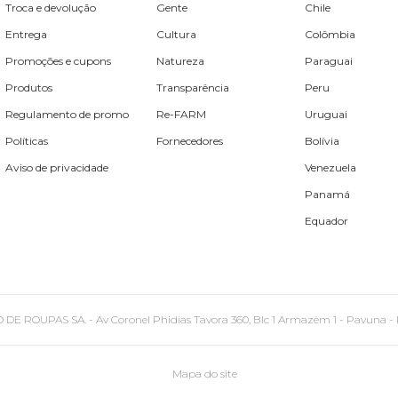
Troca e devolução
Gente
Chile
Entrega
Cultura
Colômbia
Promoções e cupons
Natureza
Paraguai
Produtos
Transparência
Peru
Regulamento de promo
Re-FARM
Uruguai
Políticas
Fornecedores
Bolívia
Aviso de privacidade
Venezuela
Panamá
Equador
PAS SA. - Av Coronel Phidias Tavora 360, Blc 1 Armazém 1 - Pavuna - Rio de
Mapa do site