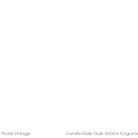
Esgotado
Esgotado
Floral Vintage
Garrafa Glub Glub 500ml Cogum