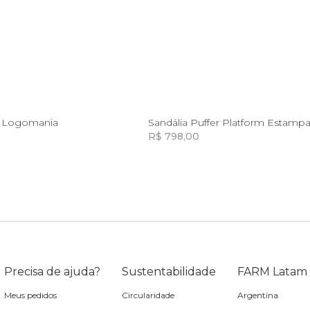
35
35
38
 Logomania
Sandália Puffer Platform Estamp
R$ 798,00
Incluir na mochila
Incluir na mochila
Incluir na mochila
Precisa de ajuda?
Sustentabilidade
FARM Latam
Meus pedidos
Circularidade
Argentina