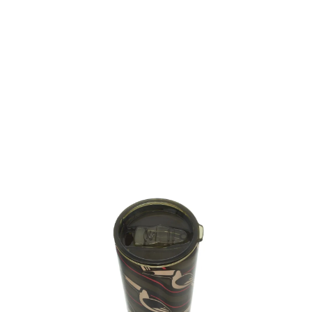
você merece 30% OFF pra comemorar com a gente
aproveita!