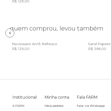
R$ 129,00
Fone e headphone
Incluir na mochila
Frescobol
quem comprou, levou também
Lancheira
U
Necessaire Amô Refresco
Sand Papete
R$ 129,00
R$ 398,00
Lenço
Incluir na mochila
Incluir na mochila
Mala
Meia
Institucional
Necessaire
Minha conta
Fala FARM
A FARM
Meus pedidos
Falar via Whatsapp