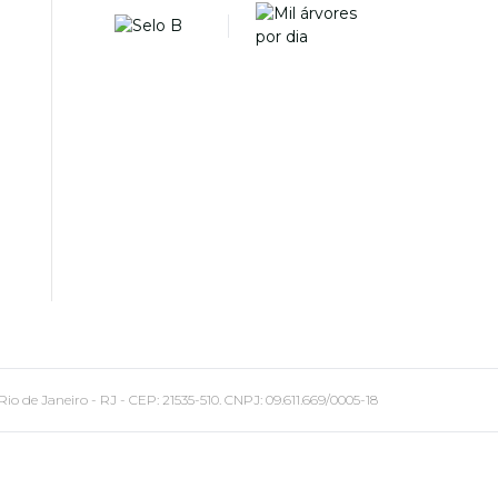
 Janeiro - RJ - CEP: 21535-510. CNPJ: 09.611.669/0005-18