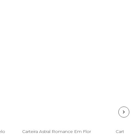
Esgotado
elo
Carteira Astral Romance Em Flor
Carteira 