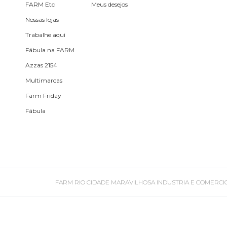
Óculos de sol
FARM Etc
Meus desejos
Nossas lojas
Pin e patch
Trabalhe aqui
Fábula na FARM
Planner
Azzas 2154
Multimarcas
Pochete
Farm Friday
Fábula
Porta incenso e incensário
Porta isqueiro
FARM RIO CIDADE MARAVILHOSA INDUSTRIA E COMERCIO DE ROU
Sabonete
Skate