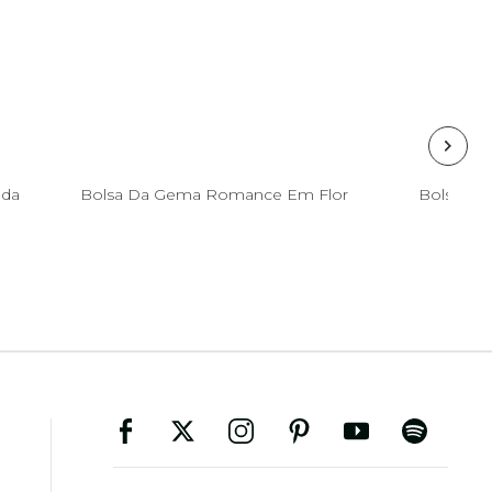
Esgotado
ada
Bolsa Da Gema Romance Em Flor
Bolsa Ba