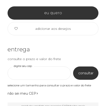
eu quero
adicionar aos desejos
entrega
consulte o prazo e valor do frete
digite seu cep
consultar
selecione um tamanho para consultar o prazo e valor do frete
não sei meu CEP
produto vendido por parceiro FARM
saiba mais