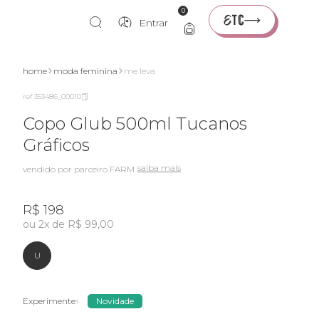
0
Entrar
home
moda feminina
me leva
ref 353486_00010
Copo Glub 500ml Tucanos
Gráficos
saiba mais
vendido por parceiro FARM
R$ 198
ou 2x de R$ 99,00
U
Experimente
Novidade