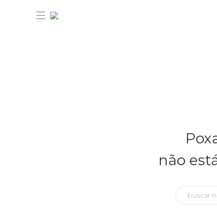
30% OFF ANIVERSÁRIO FARM
Novidades
Poxa
Roupas
Novidades
não est
Bazar
Roupas
Ver tudo
FARM Etc
Bazar