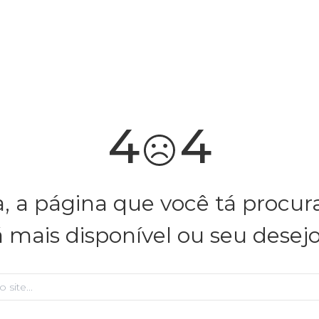
você merece 30% OFF pra comemorar com a gente
aproveita!
4
4
, a página que você tá procu
á mais disponível ou seu desej