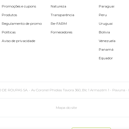
Promoções e cupons
Natureza
Paraguai
Produtos
Transparência
Peru
Regulamento de promo
Re-FARM
Uruguai
Políticas
Fornecedores
Bolívia
Aviso de privacidade
Venezuela
Panamá
Equador
PAS SA. - Av Coronel Phidias Tavora 360, Blc 1 Armazém 1 - Pavuna - Rio de
Mapa do site