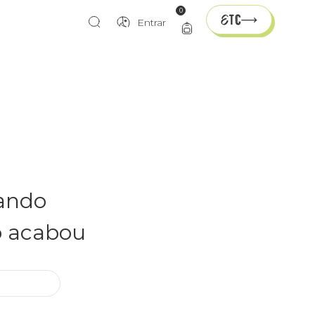
0
Entrar
rando
o acabou