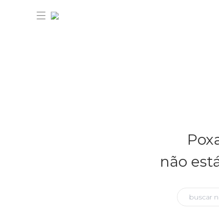
30% OFF ANIVERSÁRIO FARM
Novidades
Poxa
Roupas
Novidades
não est
Bazar
Roupas
Ver tudo
FARM Etc
Bazar