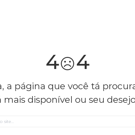
você merece 30% OFF pra comemorar com a gente
aproveita!
4
4
, a página que você tá procu
á mais disponível ou seu desej