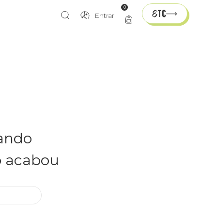
0
Entrar
rando
o acabou