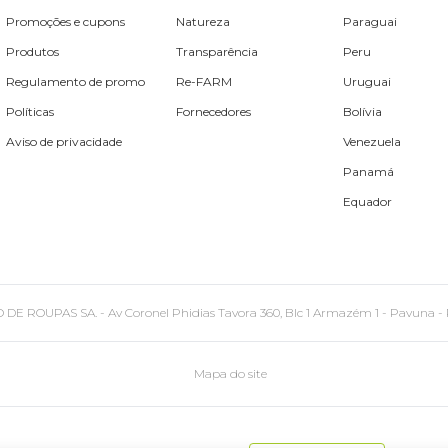
Promoções e cupons
Natureza
Paraguai
Produtos
Transparência
Peru
Regulamento de promo
Re-FARM
Uruguai
Políticas
Fornecedores
Bolívia
Aviso de privacidade
Venezuela
Panamá
Equador
PAS SA. - Av Coronel Phidias Tavora 360, Blc 1 Armazém 1 - Pavuna - Rio de
Mapa do site