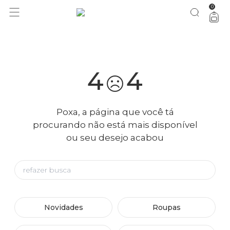
0
você merece 30% OFF pra comemorar com a gente
aproveita!
4
4
Poxa, a página que você tá
procurando não está mais disponível
ou seu desejo acabou
Novidades
Roupas