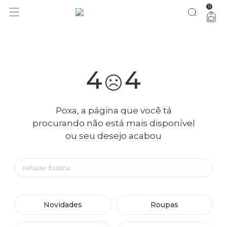
0
você merece 30% OFF pra comemorar com a gente
aproveita!
4
4
Poxa, a página que você tá
procurando não está mais disponível
ou seu desejo acabou
Novidades
Roupas