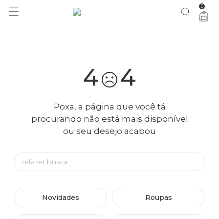
0
você merece 30% OFF pra comemorar com a gente
aproveita!
4
4
Poxa, a página que você tá
procurando não está mais disponível
ou seu desejo acabou
Novidades
Roupas