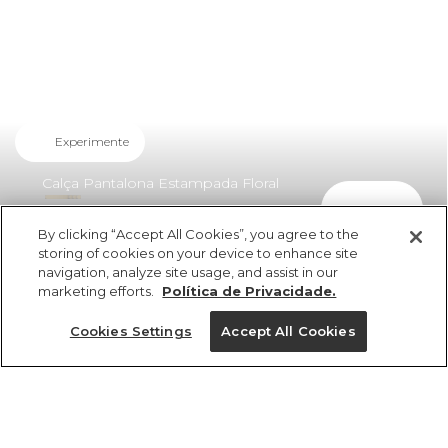
Experimente
Calça Pantalona Estampada Floral
comprar
Samanta
By clicking “Accept All Cookies”, you agree to the
R$ 278,85
storing of cookies on your device to enhance site
navigation, analyze site usage, and assist in our
marketing efforts.
Política de Privacidade.
Cookies Settings
Accept All Cookies
ref 356073_55956
Calça Pantalona
Estampada Floral
Tamanhos
Tamanhos
Tamanhos
Tamanhos
Samanta