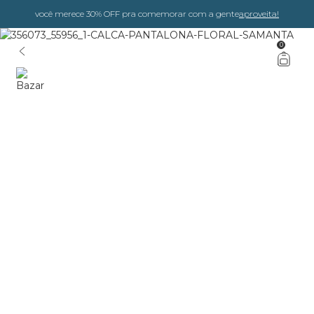
você merece 30% OFF pra comemorar com a gente
aproveita!
0