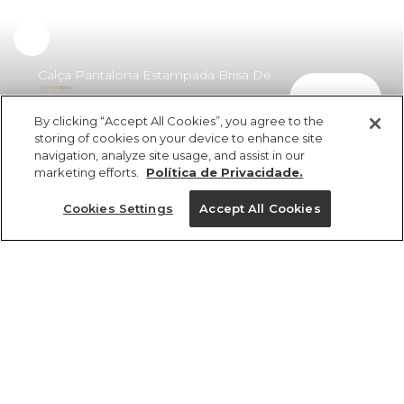
Calça Pantalona Estampada Brisa De
comprar
Rio
By clicking “Accept All Cookies”, you agree to the
R$ 429,00
R$ 240,24
storing of cookies on your device to enhance site
navigation, analyze site usage, and assist in our
marketing efforts.
Política de Privacidade.
Cookies Settings
Accept All Cookies
ref 356657_55413
Calça Pantalona
Estampada Brisa De
Tamanhos
Tamanhos
Tamanhos
Tamanhos
Rio
R$ 429,00
R$ 240,24
GG
PP
PP
PP
PP
P
P
P
M
M
M
P
M
G
G
G
GG
GG
GG
G
2x R$ 120,12 sem juros