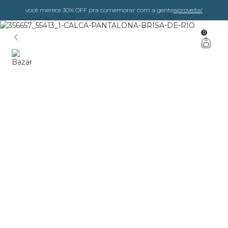
você merece 30% OFF pra comemorar com a gente
aproveita!
0