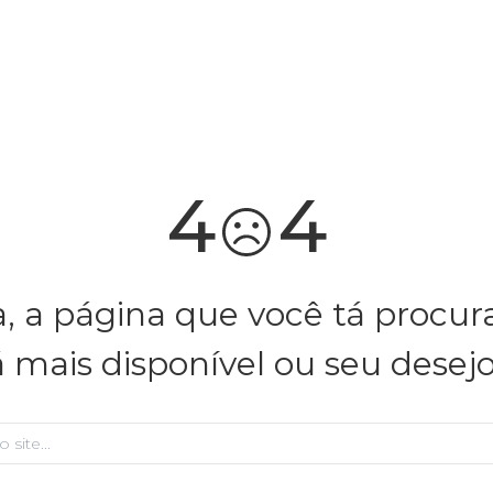
4
4
, a página que você tá procu
á mais disponível ou seu desej