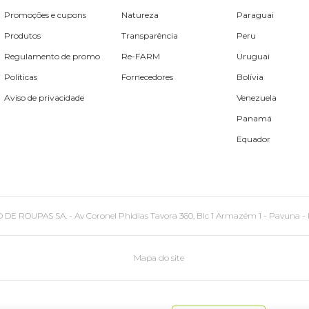
Promoções e cupons
Natureza
Paraguai
Produtos
Transparência
Peru
Regulamento de promo
Re-FARM
Uruguai
Políticas
Fornecedores
Bolívia
Aviso de privacidade
Venezuela
Panamá
Equador
PAS SA. - Av Coronel Phidias Tavora 360, Blc 1 Armazém 1 - Pavuna - Rio de
Mapa do site