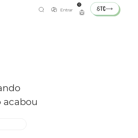
0
Entrar
rando
o acabou