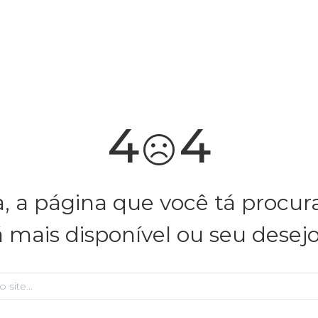
você merece 30% OFF pra comemorar com a gente
aproveita!
4
4
, a página que você tá procu
á mais disponível ou seu desej