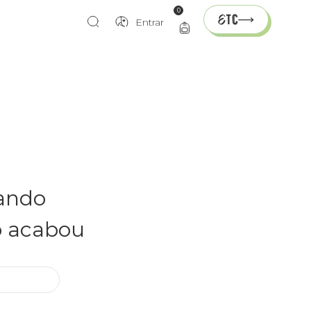
0
Entrar
rando
o acabou