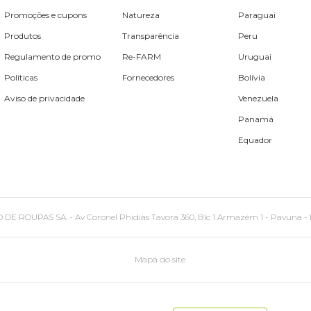
Promoções e cupons
Natureza
Paraguai
Produtos
Transparência
Peru
Regulamento de promo
Re-FARM
Uruguai
Políticas
Fornecedores
Bolívia
Aviso de privacidade
Venezuela
Panamá
Equador
PAS SA. - Av Coronel Phidias Tavora 360, Blc 1 Armazém 1 - Pavuna - Rio de
Mapa do site