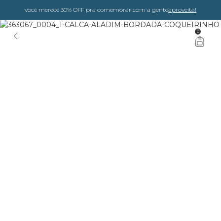
você merece 30% OFF pra comemorar com a gente
aproveita!
0