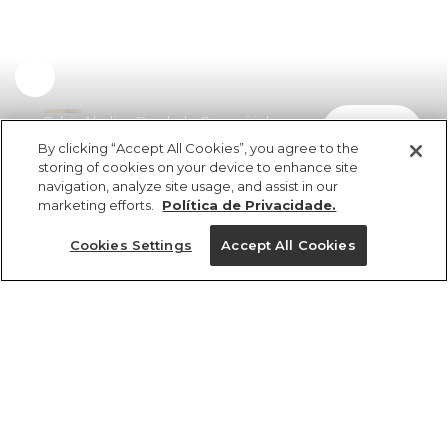
Calça Aladim Bordada Coqueirinho
comprar
R$ 529,00
By clicking “Accept All Cookies”, you agree to the
storing of cookies on your device to enhance site
navigation, analyze site usage, and assist in our
marketing efforts.
Política de Privacidade.
Cookies Settings
Accept All Cookies
ref 363067_0004
Calça Aladim
Bordada Coqueirinho
Tamanhos
Tamanhos
Tamanhos
Tamanhos
R$ 529,00
5x R$ 105,80 sem juros
PP
PP
PP
P
GG
P
P
P
M
M
M
M
G
G
G
G
PP
GG
GG
GG