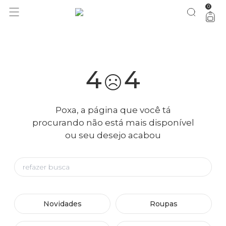
0
você merece 30% OFF pra comemorar com a gente
aproveita!
4
4
Poxa, a página que você tá
procurando não está mais disponível
ou seu desejo acabou
Novidades
Roupas