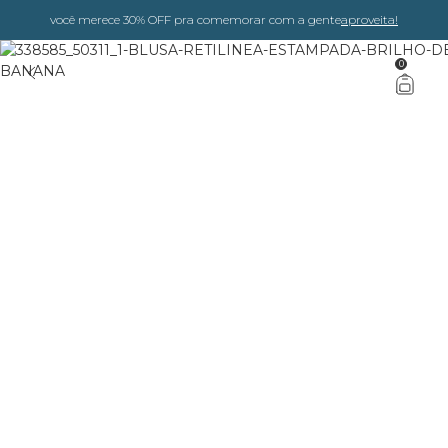
você merece 30% OFF pra comemorar com a gente
aproveita!
0