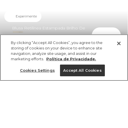
Experimente
Blusa Retilínea Estampada Brilho De
comprar
Banana
By clicking “Accept All Cookies”, you agree to the
R$ 114,50
storing of cookies on your device to enhance site
navigation, analyze site usage, and assist in our
marketing efforts.
Política de Privacidade.
Cookies Settings
Accept All Cookies
ref 338585_50311
Blusa Retilínea
Estampada Brilho De
Tamanhos
Banana
vendido por parceiro FARM
saiba mais
PP
P
M
G
GG
R$ 114,50