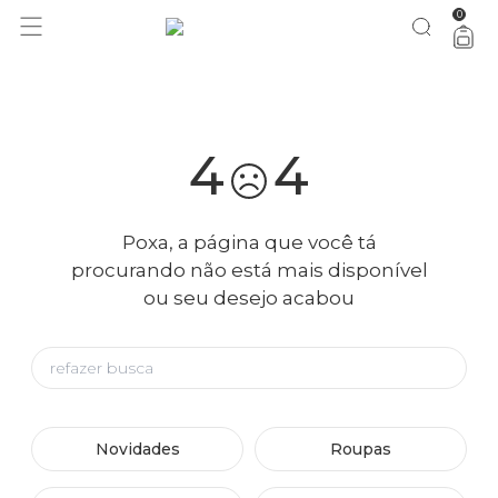
0
você merece 30% OFF pra comemorar com a gente
aproveita!
4
4
Poxa, a página que você tá
procurando não está mais disponível
ou seu desejo acabou
Novidades
Roupas