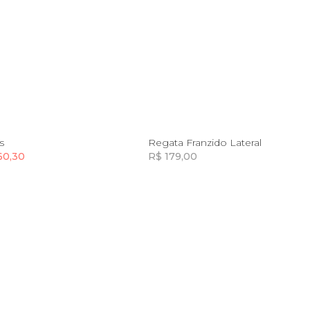
P
M
G
GG
PP
P
M
G
G
s
Regata Franzido Lateral
60,30
R$ 179,00
Incluir na mochila
Incluir na mochila