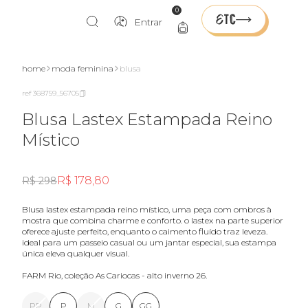
0
Entrar
home
moda feminina
blusa
ref 368759_56705
Blusa Lastex Estampada Reino
Místico
R$ 178,80
R$ 298
blusa lastex estampada reino místico, uma peça com ombros à
mostra que combina charme e conforto. o lastex na parte superior
oferece ajuste perfeito, enquanto o caimento fluído traz leveza.
ideal para um passeio casual ou um jantar especial, sua estampa
única eleva qualquer visual.
FARM Rio, coleção As Cariocas - alto inverno 26.
PP
P
M
G
GG