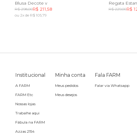
P
M
G
GG
P
Blusa Decote v
Regata Est
R$ 211,58
R$ 1
R$ 298,00
R$ 229,00
Sling
ou 2x de R$ 105,79
Incluir na mochila
Toalha
Travesseiro
Vela
Institucional
Minha conta
Fala FARM
A FARM
Meus pedidos
Falar via Whatsapp
FARM Etc
Meus desejos
Nossas lojas
Trabalhe aqui
Fábula na FARM
Azzas 2154