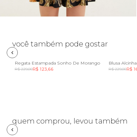
Óculos de sol
Pin e patch
Planner
você também pode gostar
Pochete
PP
P
M
GG
PP
Regata Estampada Sonho De Morango
Blusa Alcinha
R$ 123,66
R$ 1
R$ 229,00
R$ 229,00
Porta incenso e incensário
Incluir na mochila
Porta isqueiro
Sabonete
quem comprou, levou também
Skate