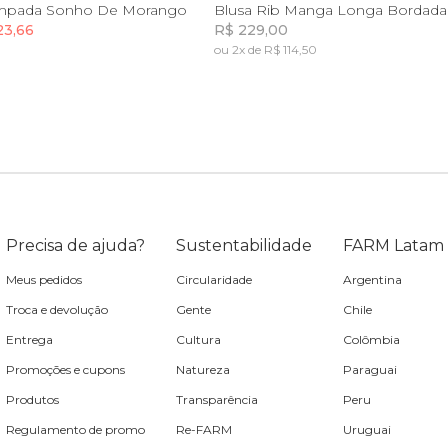
P
P
M
GG
PP
P
G
ampada Sonho De Morango
Blusa Rib Manga Longa Bordada
23,66
R$ 229,00
ou 2x de R$ 114,50
Incluir na mochila
Incluir na mochila
Precisa de ajuda?
Sustentabilidade
FARM Latam
Meus pedidos
Circularidade
Argentina
Troca e devolução
Gente
Chile
Entrega
Cultura
Colômbia
Promoções e cupons
Natureza
Paraguai
Produtos
Transparência
Peru
Regulamento de promo
Re-FARM
Uruguai