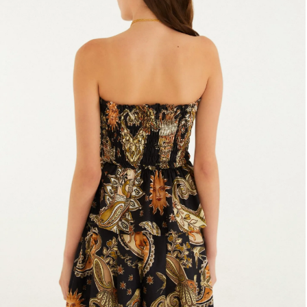
Fone e headphone
Frescobol
Lancheira
Lenço
Mala
Meia
Necessaire