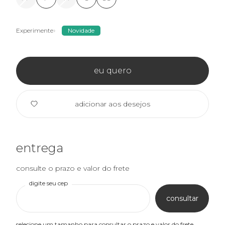
Experimente
Novidade
eu quero
adicionar aos desejos
entrega
consulte o prazo e valor do frete
digite seu cep
consultar
selecione um tamanho para consultar o prazo e valor do frete