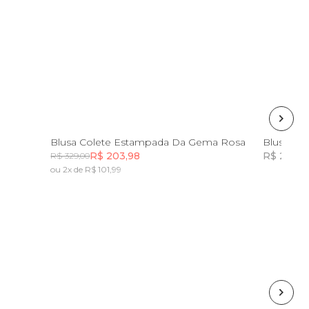
G
PP
M
G
GG
Blusa Colete Estampada Da Gema Rosa
R$ 203,98
R$ 298,0
R$ 329,00
ou 2x de R$ 101,99
Incluir na mochila