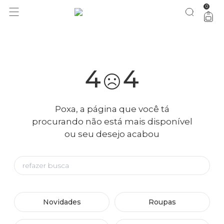
0
você merece 30% OFF pra comemorar com a gente
aproveita!
4
4
Poxa, a página que você tá
procurando não está mais disponível
ou seu desejo acabou
Novidades
Roupas