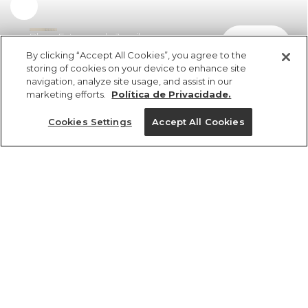
Blusa Estampada Jamile
comprar
R$ 298,00
R$ 187,74
By clicking “Accept All Cookies”, you agree to the
storing of cookies on your device to enhance site
navigation, analyze site usage, and assist in our
marketing efforts.
Política de Privacidade.
Cookies Settings
Accept All Cookies
ref 354999_55497
Blusa Estampada
Jamile
Tamanhos
Tamanhos
Tamanhos
Tamanhos
R$ 298,00
R$ 187,74
GG
PP
PP
PP
PP
P
P
P
M
M
M
P
G
G
G
G
GG
GG
GG
M
tamanhos
1 un.
PP
P
M
G
GG
1 un.
Ver medidas da peça
Ver medidas da peça
Ver medidas da peça
Ver medidas da peça