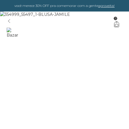
você merece 30% OFF pra comemorar com a gente
aproveita!
0