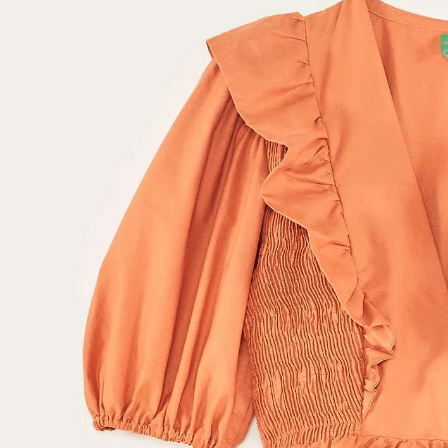
Sling
Toalha
Travesseiro
Vela