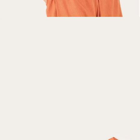
Óculos de sol
Pin e patch
Planner
Pochete
Porta incenso e incensário
Porta isqueiro
Sabonete
Skate