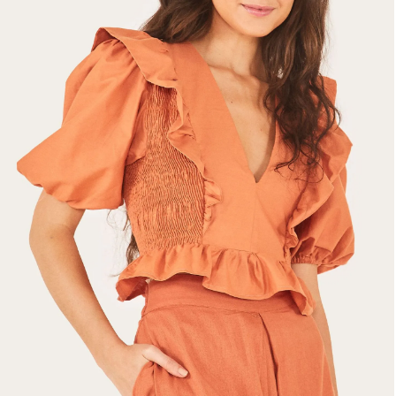
Fone e headphone
Frescobol
Lancheira
Lenço
Mala
Meia
Necessaire