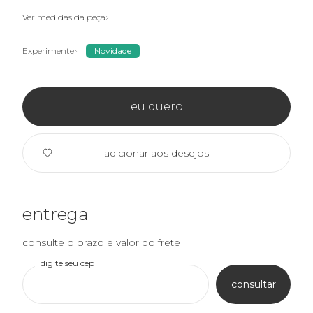
Ver medidas da peça
Experimente
Novidade
eu quero
adicionar aos desejos
entrega
consulte o prazo e valor do frete
digite seu cep
consultar