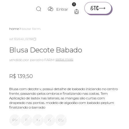
0
Entrar
home
bazar farm
ref 302640_02358
Blusa Decote Babado
saiba mais
vendido por parceiro FARM
R$ 139,50
blusa com decote v, possui detalhe de babado iniciando no centro
frente, passando pelos ombros e finalizando nas costas. Tem
Aplicação de lastex nas laterais, as mangas são curtas com
drapeado nas pontas. modelo de algodão com babado peplum
finalizando o barrado
PP
P
M
G
GG