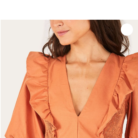
você merece 30% OFF pra comemorar com a gente
aproveita!
Experimente