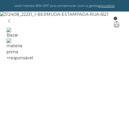
você merece 30% OFF pra comemorar com a gente
aproveita!
0