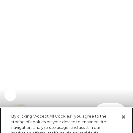
Bermuda Estampada Rua 5521
comprar
R$ 329,00
R$ 197,40
By clicking “Accept All Cookies”, you agree to the
storing of cookies on your device to enhance site
navigation, analyze site usage, and assist in our