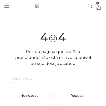
0
você merece 30% OFF pra comemorar com a gente
aproveita!
4
4
Poxa, a página que você tá
procurando não está mais disponível
ou seu desejo acabou
Novidades
Roupas