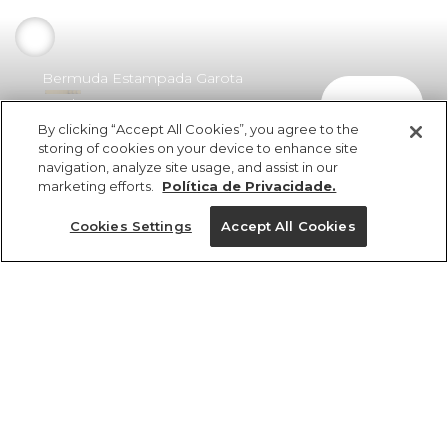
Bermuda Estampada Garota
comprar
Jamburana
By clicking “Accept All Cookies”, you agree to the
R$ 174,50
storing of cookies on your device to enhance site
navigation, analyze site usage, and assist in our
marketing efforts.
Política de Privacidade.
Cookies Settings
Accept All Cookies
ref 335951_49094
Bermuda
Estampada Garota
Tamanhos
Jamburana
vendido por parceiro FARM
saiba mais
PP
P
M
G
GG
R$ 174,50
1 un.