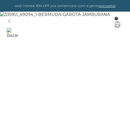
você merece 30% OFF pra comemorar com a gente
aproveita!
0