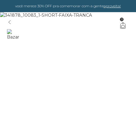
você merece 30% OFF pra comemorar com a gente
aproveita!
0