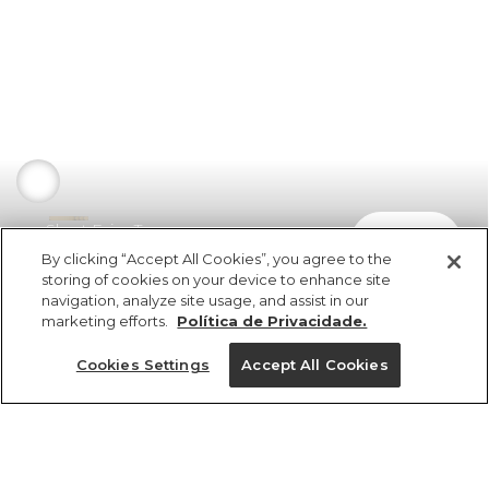
Short Faixa Trança
comprar
R$ 339,00
R$ 186,45
By clicking “Accept All Cookies”, you agree to the
storing of cookies on your device to enhance site
navigation, analyze site usage, and assist in our
marketing efforts.
Política de Privacidade.
Cookies Settings
Accept All Cookies
ref 341878_10083
Short Faixa Trança
Tamanhos
Tamanhos
Tamanhos
Tamanhos
R$ 339,00
R$ 186,45