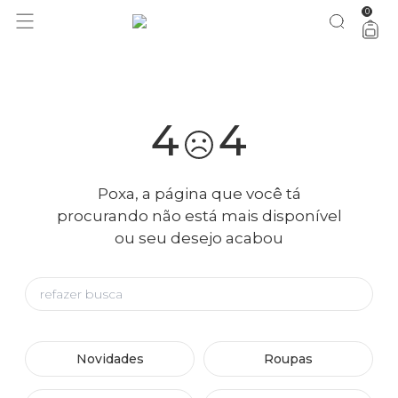
0
você merece 30% OFF pra comemorar com a gente
aproveita!
4
4
Poxa, a página que você tá
procurando não está mais disponível
ou seu desejo acabou
Novidades
Roupas