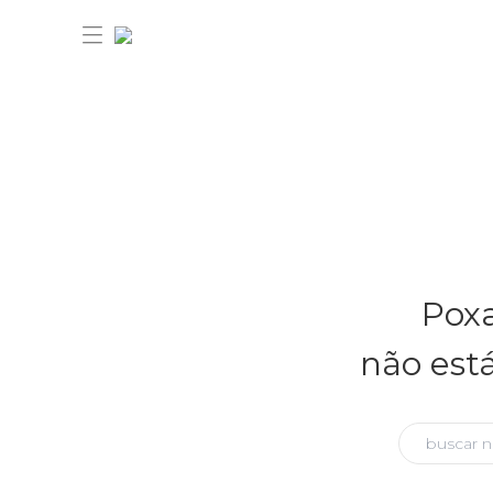
30% OFF ANIVERSÁRIO FARM
Novidades
Poxa
Roupas
Novidades
não est
Bazar
Roupas
Ver tudo
FARM Etc
Bazar