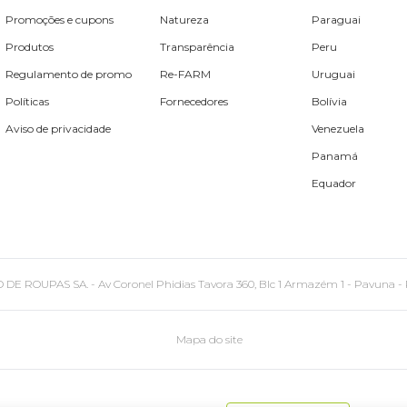
Promoções e cupons
Natureza
Paraguai
Produtos
Transparência
Peru
Regulamento de promo
Re-FARM
Uruguai
Políticas
Fornecedores
Bolívia
Aviso de privacidade
Venezuela
Panamá
Equador
PAS SA. - Av Coronel Phidias Tavora 360, Blc 1 Armazém 1 - Pavuna - Rio de
Mapa do site