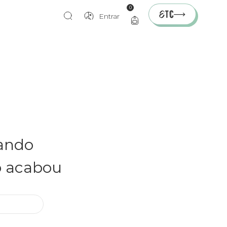
0
Entrar
rando
o acabou