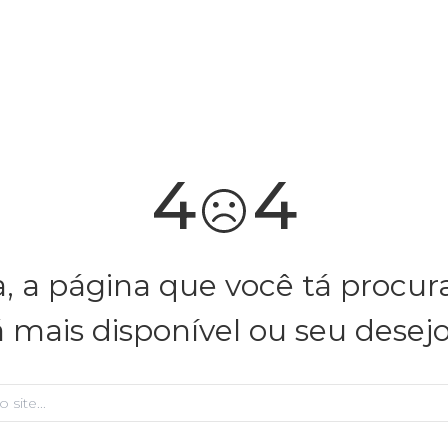
você merece 30% OFF pra comemorar com a gente
aproveita!
4
4
, a página que você tá procu
á mais disponível ou seu desej