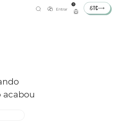
0
Entrar
rando
o acabou