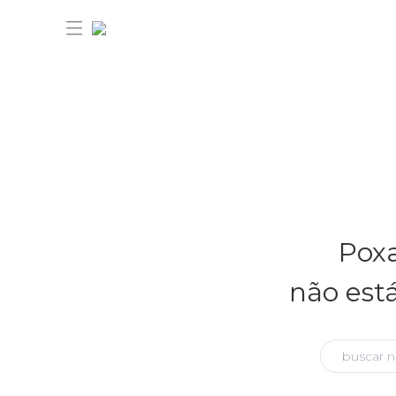
30% OFF ANIVERSÁRIO FARM
Novidades
Poxa
Roupas
Novidades
não est
Bazar
Roupas
Ver tudo
FARM Etc
Bazar