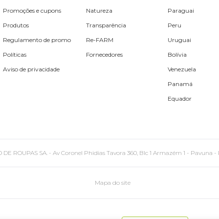
Promoções e cupons
Natureza
Paraguai
Produtos
Transparência
Peru
Regulamento de promo
Re-FARM
Uruguai
Políticas
Fornecedores
Bolívia
Aviso de privacidade
Venezuela
Panamá
Equador
PAS SA. - Av Coronel Phidias Tavora 360, Blc 1 Armazém 1 - Pavuna - Rio de
Mapa do site