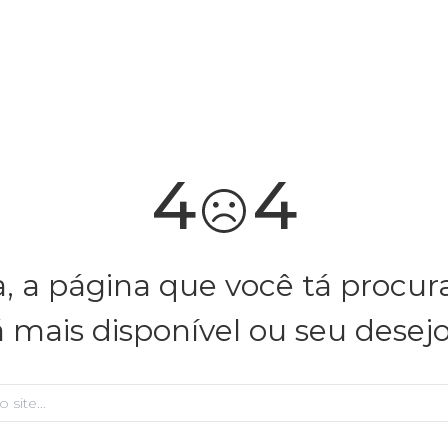
você merece 30% OFF pra comemorar com a gente
aproveita!
4
4
, a página que você tá procu
á mais disponível ou seu desej