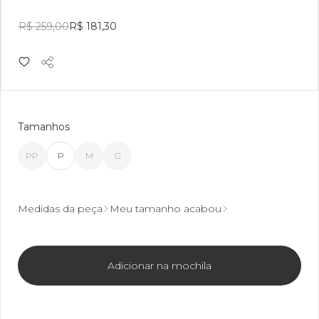
R$ 259,00
R$ 181,30
Tamanhos
PP
P
M
G
Medidas da peça
Meu tamanho acabou
Adicionar na mochila