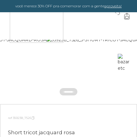
você merece 30% OFF pra comemorar com a gente
aproveita!
0
ref 359238_7526
Short tricot jacquard rosa