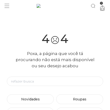
0
bazar FARM Rio: tudo 50% OFF
vem ver
4
4
Poxa, a página que você tá
procurando não está mais disponível
ou seu desejo acabou
Novidades
Roupas